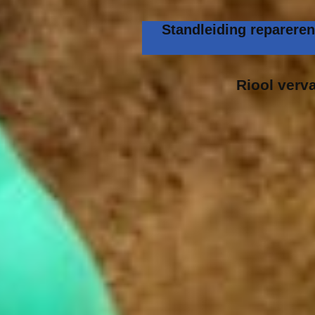
Standleiding repareren
Riool verv