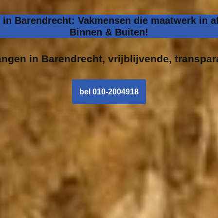
 in Barendrecht: Vakmensen die maatwerk in af
Binnen & Buiten!
angen in
Barendrecht, vrijblijvende, transpar
bel 010-2004918