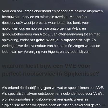
Voor een VvE draait onderhoud en beheer om heldere afspraken,
betrouwbare service en minimale overlast. Met perfect-
rioolservice® weet je precies waar je aan toe bent. Voor
rioolonderhoud en rioolservice ontzorgen wij VvE’s en
gebouwbeheerders van A tot Z, van offerteaanvraag tot en met
oplevering, zodat
het gebouw altijd in topconditie
blijft. Zo
verlengen we de levensduur van het pand én zorgen we dat de
leden van uw Vereniging van Eigenaren tevreden blijven
waarom kiest bijv. een VVE voor
perfect-rioolservice in Spijkenisse?
Als erkend rioolbedrijf begrijpen we wat er speelt binnen een VvE.
Als specialist in afvoer ontstoppen en rioolonderhoud voor VvE’s,
woningcorporaties en gebouweigenaren/particulieren in
Spijkenisse bieden wij oplossingen die rust en zekerheid geven —