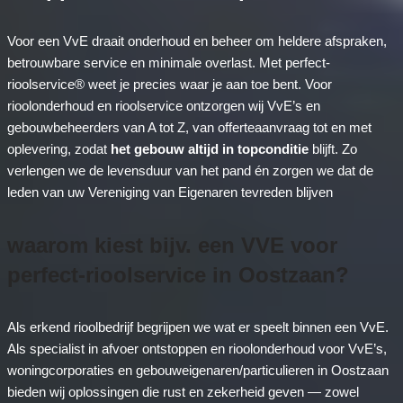
Voor een VvE draait onderhoud en beheer om heldere afspraken,
betrouwbare service en minimale overlast. Met perfect-
rioolservice® weet je precies waar je aan toe bent. Voor
rioolonderhoud en rioolservice ontzorgen wij VvE’s en
gebouwbeheerders van A tot Z, van offerteaanvraag tot en met
oplevering, zodat
het gebouw altijd in topconditie
blijft. Zo
verlengen we de levensduur van het pand én zorgen we dat de
leden van uw Vereniging van Eigenaren tevreden blijven
waarom kiest bijv. een VVE voor
perfect-rioolservice in Oostzaan?
Als erkend rioolbedrijf begrijpen we wat er speelt binnen een VvE.
Als specialist in afvoer ontstoppen en rioolonderhoud voor VvE’s,
woningcorporaties en gebouweigenaren/particulieren in Oostzaan
bieden wij oplossingen die rust en zekerheid geven — zowel