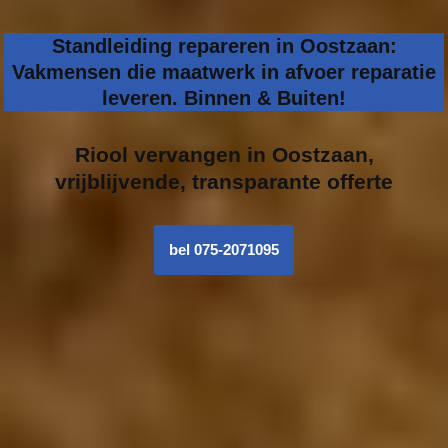
Standleiding repareren in Oostzaan:
Vakmensen die maatwerk in afvoer reparatie
leveren. Binnen & Buiten!
Riool vervangen in
Oostzaan,
vrijblijvende, transparante offerte
bel 075-2071095