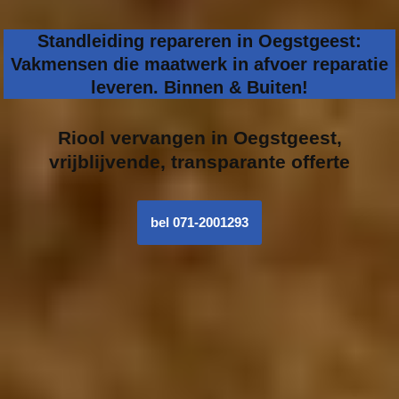
Standleiding repareren in Oegstgeest:
Vakmensen die maatwerk in afvoer reparatie
leveren. Binnen & Buiten!
Riool vervangen in
Oegstgeest,
vrijblijvende, transparante offerte
bel 071-2001293