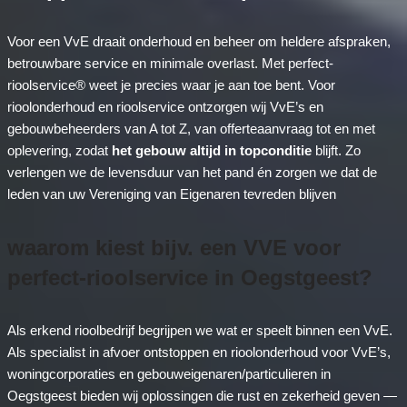
Voor een VvE draait onderhoud en beheer om heldere afspraken,
betrouwbare service en minimale overlast. Met perfect-
rioolservice® weet je precies waar je aan toe bent. Voor
rioolonderhoud en rioolservice ontzorgen wij VvE’s en
gebouwbeheerders van A tot Z, van offerteaanvraag tot en met
oplevering, zodat
het gebouw altijd in topconditie
blijft. Zo
verlengen we de levensduur van het pand én zorgen we dat de
leden van uw Vereniging van Eigenaren tevreden blijven
waarom kiest bijv. een VVE voor
perfect-rioolservice in Oegstgeest?
Als erkend rioolbedrijf begrijpen we wat er speelt binnen een VvE.
Als specialist in afvoer ontstoppen en rioolonderhoud voor VvE’s,
woningcorporaties en gebouweigenaren/particulieren in
Oegstgeest bieden wij oplossingen die rust en zekerheid geven —