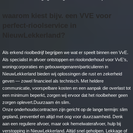
waarom kiest bijv. een VVE voor
perfect-rioolservice in
NieuwLekkerland?
Als erkend rioolbedrijf begrijpen we wat er speelt binnen een VvE.
Als specialist in afvoer ontstoppen en rioolonderhoud voor VvE’s,
woningcorporaties en gebouweigenaren/particulieren in
NieuwLekkerland bieden wij oplossingen die rust en zekerheid
geven — zowel financieel als technisch. Met heldere
communicatie, voorspelbare kosten en een aanpak die overlast tot
een minimum beperkt, zorgen wij ervoor dat het rioolbeheer geen
zorgen oplevert.Duurzaam én slim.
Onze onderhoudscontracten zijn gericht op de lange termijn: slim
gepland, preventief en altijd met oog voor duurzaamheid. Denk
aan een reguliere afvoer, maar ook hemelwaterafvoer, hulp bij
verstopping in NieuwLekkerland. Altijd snel geholpen. Lekkage of