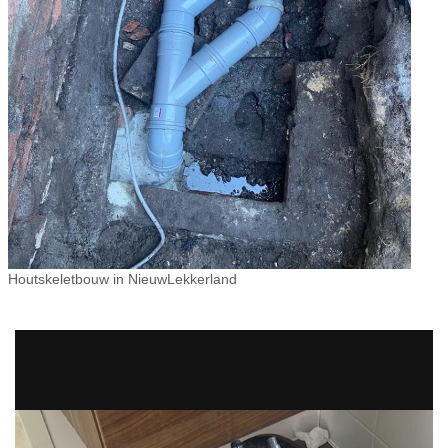
Houtskeletbouw in NieuwLekkerland