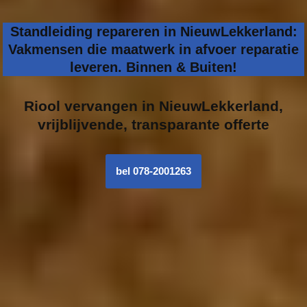
Standleiding repareren in NieuwLekkerland:
Vakmensen die maatwerk in afvoer reparatie
leveren. Binnen & Buiten!
Riool vervangen in
NieuwLekkerland,
vrijblijvende, transparante offerte
bel 078-2001263