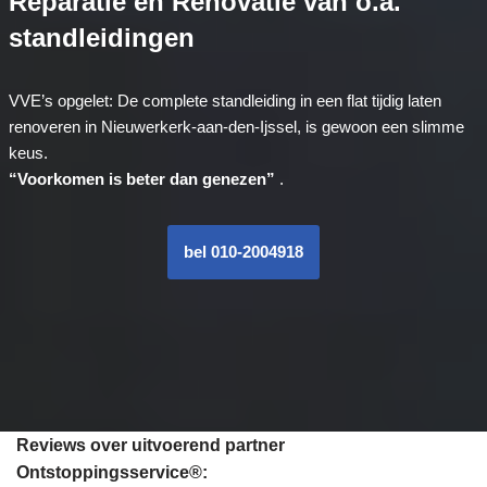
Reparatie en Renovatie van o.a.
standleidingen
VVE’s opgelet: De complete standleiding in een flat tijdig laten
renoveren in Nieuwerkerk-aan-den-Ijssel, is gewoon een slimme
keus.
“Voorkomen is beter dan genezen”
.
bel 010-2004918
Reviews over uitvoerend partner
Ontstoppingsservice®: