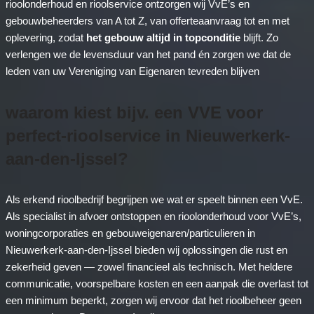
rioolonderhoud en rioolservice ontzorgen wij VvE’s en
gebouwbeheerders van A tot Z, van offerteaanvraag tot en met
oplevering, zodat
het gebouw altijd in topconditie
blijft. Zo
verlengen we de levensduur van het pand én zorgen we dat de
leden van uw Vereniging van Eigenaren tevreden blijven
waarom kiest bijv. een VVE voor
perfect-rioolservice in Nieuwerkerk-
aan-den-Ijssel?
Als erkend rioolbedrijf begrijpen we wat er speelt binnen een VvE.
Als specialist in afvoer ontstoppen en rioolonderhoud voor VvE’s,
woningcorporaties en gebouweigenaren/particulieren in
Nieuwerkerk-aan-den-Ijssel bieden wij oplossingen die rust en
zekerheid geven — zowel financieel als technisch. Met heldere
communicatie, voorspelbare kosten en een aanpak die overlast tot
een minimum beperkt, zorgen wij ervoor dat het rioolbeheer geen