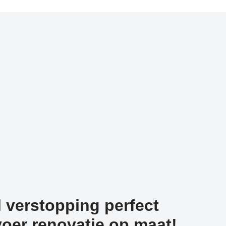
 verstopping perfect
oer renovatie op maat!