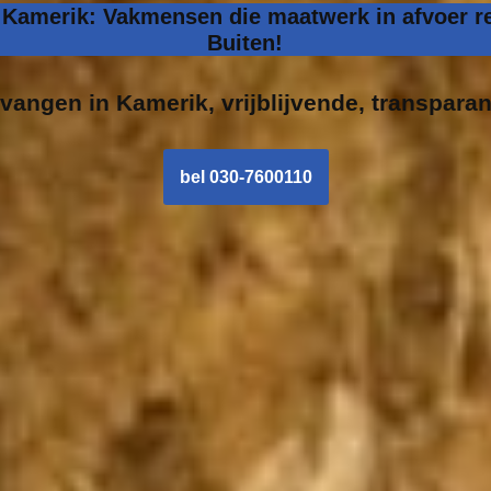
n Kamerik: Vakmensen die maatwerk in afvoer re
Buiten!
rvangen in
Kamerik, vrijblijvende, transparan
bel 030-7600110