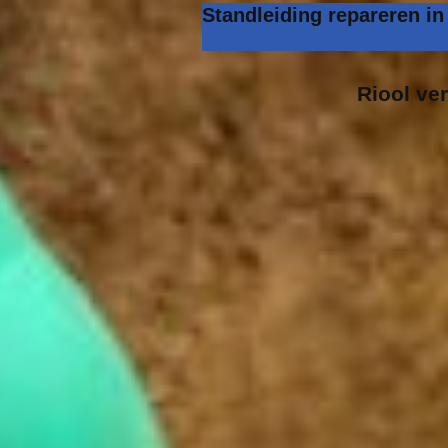
Standleiding repareren i
Riool ve