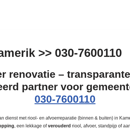
amerik >> 030-7600110
r renovatie – transparante 
eerd partner voor gemeen
030-7600110
 dienst met riool- en afvoerreparatie (binnen & buiten) in Kamer
opping
, een lekkage of
verouderd
riool, afvoer, standpijp of aa