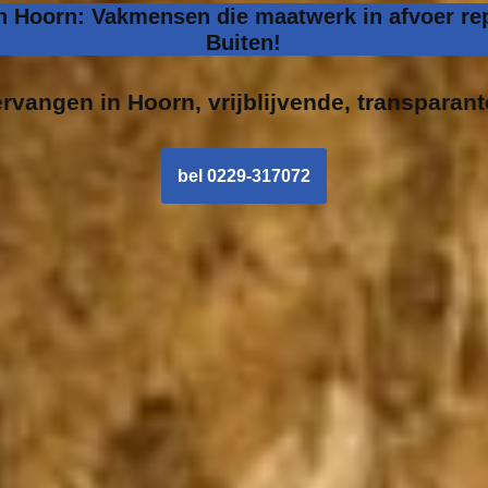
in Hoorn: Vakmensen die maatwerk in afvoer rep
Buiten!
ervangen in
Hoorn, vrijblijvende, transparant
bel 0229-317072