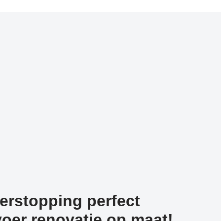
erstopping perfect
oer renovatie op maat!