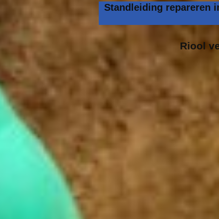
Standleiding repareren 
Riool v