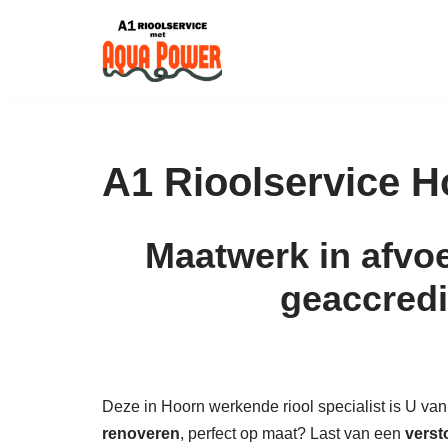
Skip
to
content
A1 Rioolservice H
Maatwerk in afvoe
geaccredi
Deze in Hoorn werkende riool specialist is U van d
renoveren
, perfect op maat? Last van een
verst