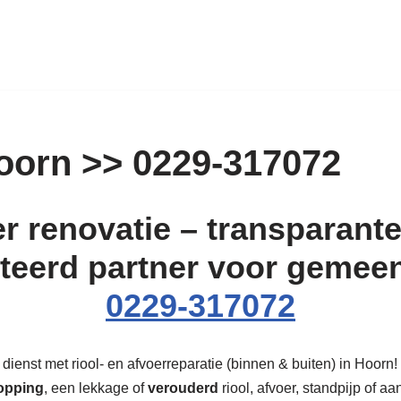
oorn >> 0229-317072
r renovatie – transparante 
teerd partner voor gemee
0229-317072
ienst met riool- en afvoerreparatie (binnen & buiten) in Hoorn! W
opping
, een lekkage of
verouderd
riool, afvoer, standpijp of aa