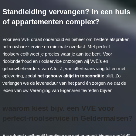
Standleiding vervangen? in een huis
of appartementen complex?
Voor een VvE draait onderhoud en beheer om heldere afspraken,
betrouwbare service en minimale overlast. Met perfect-
rioolservice® weet je precies waar je aan toe bent. Voor
rioolonderhoud en rioolservice ontzorgen wij VvE’s en
gebouwbeheerders van A tot Z, van offerteaanvraag tot en met
oplevering, zodat
het gebouw altijd in topconditie
blijft. Zo
verlengen we de levensduur van het pand én zorgen we dat de
leden van uw Vereniging van Eigenaren tevreden blijven
waarom kiest bijv. een VVE voor
perfect-rioolservice in Geldermalsen?
Als erkend rioolbedrijf begrijpen we wat er speelt binnen een VvE.