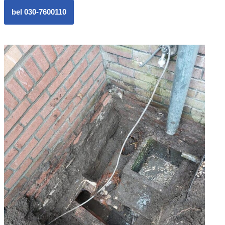
bel 030-7600110