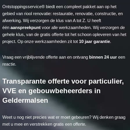
Ontstoppingsservice® biedt een compleet pakket aan op het
gebied van riool renovatie: restauratie, renovatie, constructie, en
afwerking. Wij verzorgen de klus van A tot Z. U heeft
één
aanspreekpunt
voor alle werkzaamheden. Wij verzorgen de
gehele klus, van de gratis offerte tot het schoon opleveren van het
project. Op onze werkzaamheden zit tot
10 jaar garantie
.
Vraag een vrijblijvende offerte aan en ontvang
binnen 24 uur
een
reactie.
Transparante offerte voor particulier,
VVE en gebouwbeheerders in
Geldermalsen
Weet u nog niet precies wat er moet gebeuren? Wij denken graag
met u mee en verstrekken gratis een offerte.