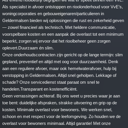
Als specialist in afvoer ontstoppen en rioolonderhoud voor VvE’s,
woningcorporaties en gebouweigenaren/particulieren in
Geldermalsen bieden wij oplossingen die rust en zekerheid geven
— zowel financieel als technisch. Met heldere communicatie,
voorspelbare kosten en een aanpak die overlast tot een minimum
beperkt, zorgen wij ervoor dat het rioolbeheer geen zorgen
oplevert.Duurzaam én slim.
Onze onderhoudscontracten zijn gericht op de lange termijn: slim
gepland, preventief en altijd met oog voor duurzaamheid. Denk
aan een reguliere afvoer, maar ook hemelwaterafvoer, hulp bij
verstopping in Geldermalsen. Altijd snel geholpen. Lekkage of
schade? Onze servicedienst staat paraat om snel te
handelen.Transparant en kostenefficiënt.
Geen verrassingen achteraf. Bij ons weet u precies waar je aan
toe bent: duidelijke afspraken, strakke uitvoering en grip op de
kosten. Minimale overlast voor bewoners. We werken snel,
schoon en met respect voor de leefomgeving. Zo houden we de
overlast voor bewoners minimaal. Altijd garantie! Met onze