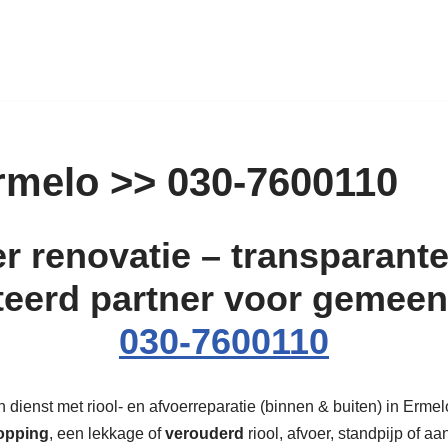
rmelo >> 030-7600110
r renovatie – transparante 
teerd partner voor gemeen
030-7600110
dienst met riool- en afvoerreparatie (binnen & buiten) in Ermelo!
opping
, een lekkage of
verouderd
riool, afvoer, standpijp of aa