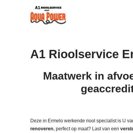
Skip
to
content
A1 Rioolservice E
Maatwerk in afvoe
geaccredi
Deze in Ermelo werkende riool specialist is U van 
renoveren
, perfect op maat? Last van een
verst