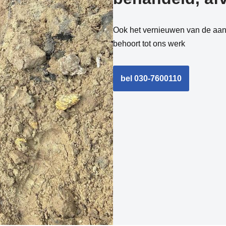
Ook het vernieuwen van de aans
behoort tot ons werk
bel 030-7600110