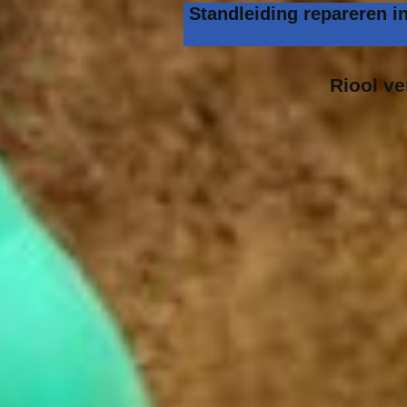
Standleiding repareren i
Riool v