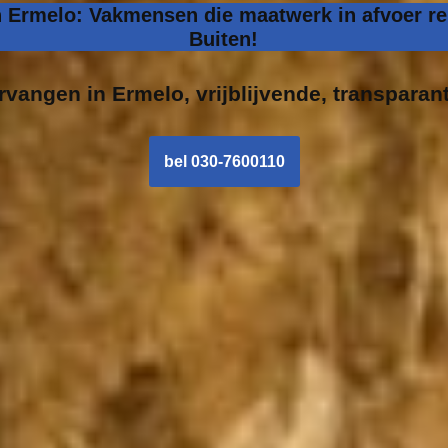
n Ermelo: Vakmensen die maatwerk in afvoer re
Buiten!
ervangen in
Ermelo, vrijblijvende, transparant
bel 030-7600110