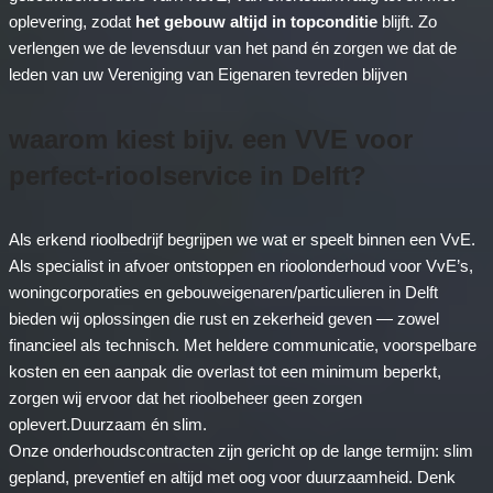
oplevering, zodat
het gebouw altijd in topconditie
blijft. Zo
verlengen we de levensduur van het pand én zorgen we dat de
leden van uw Vereniging van Eigenaren tevreden blijven
waarom kiest bijv. een VVE voor
perfect-rioolservice in Delft?
Als erkend rioolbedrijf begrijpen we wat er speelt binnen een VvE.
Als specialist in afvoer ontstoppen en rioolonderhoud voor VvE’s,
woningcorporaties en gebouweigenaren/particulieren in Delft
bieden wij oplossingen die rust en zekerheid geven — zowel
financieel als technisch. Met heldere communicatie, voorspelbare
kosten en een aanpak die overlast tot een minimum beperkt,
zorgen wij ervoor dat het rioolbeheer geen zorgen
oplevert.Duurzaam én slim.
Onze onderhoudscontracten zijn gericht op de lange termijn: slim
gepland, preventief en altijd met oog voor duurzaamheid. Denk