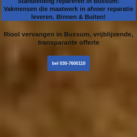
Standleiding repareren in Bussum:
Vakmensen die maatwerk in afvoer reparatie
leveren. Binnen & Buiten!
Riool vervangen in
Bussum, vrijblijvende,
transparante offerte
bel 030-7600110