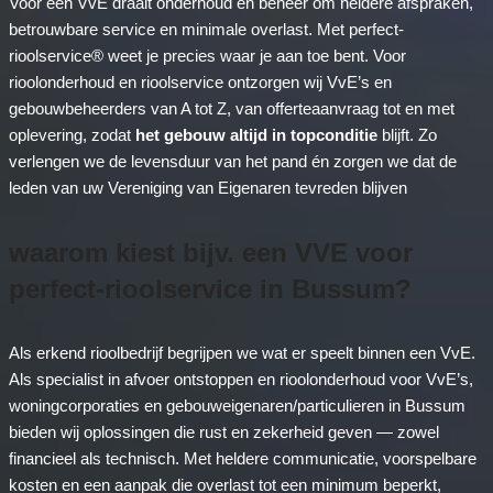
Voor een VvE draait onderhoud en beheer om heldere afspraken,
betrouwbare service en minimale overlast. Met perfect-
rioolservice® weet je precies waar je aan toe bent. Voor
rioolonderhoud en rioolservice ontzorgen wij VvE’s en
gebouwbeheerders van A tot Z, van offerteaanvraag tot en met
oplevering, zodat
het gebouw altijd in topconditie
blijft. Zo
verlengen we de levensduur van het pand én zorgen we dat de
leden van uw Vereniging van Eigenaren tevreden blijven
waarom kiest bijv. een VVE voor
perfect-rioolservice in Bussum?
Als erkend rioolbedrijf begrijpen we wat er speelt binnen een VvE.
Als specialist in afvoer ontstoppen en rioolonderhoud voor VvE’s,
woningcorporaties en gebouweigenaren/particulieren in Bussum
bieden wij oplossingen die rust en zekerheid geven — zowel
financieel als technisch. Met heldere communicatie, voorspelbare
kosten en een aanpak die overlast tot een minimum beperkt,