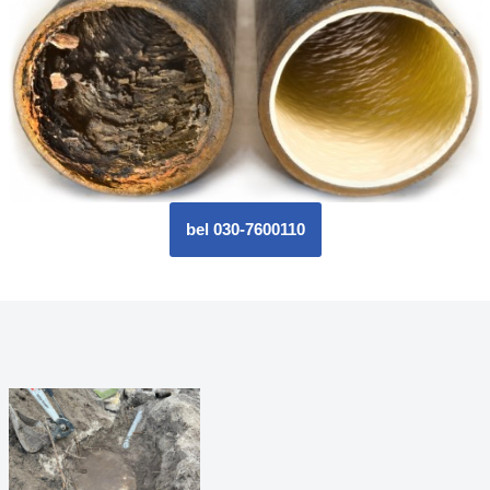
bel 030-7600110