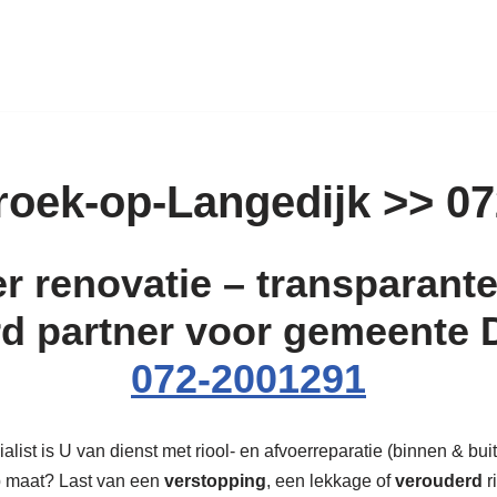
roek-op-Langedijk >> 0
r renovatie – transparante 
d partner voor gemeente 
072-2001291
ist is U van dienst met riool- en afvoerreparatie (binnen & buit
op maat? Last van een
verstopping
, een lekkage of
verouderd
r