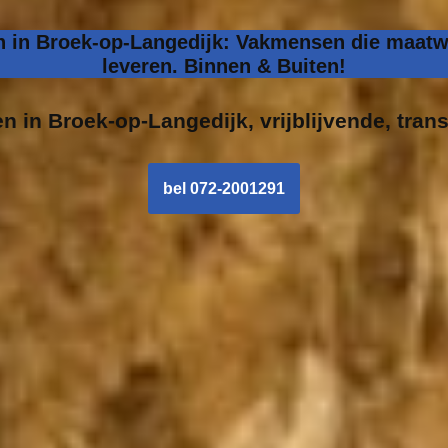
n in Broek-op-Langedijk: Vakmensen die maatwe
leveren. Binnen & Buiten!
en in
Broek-op-Langedijk, vrijblijvende, trans
bel 072-2001291