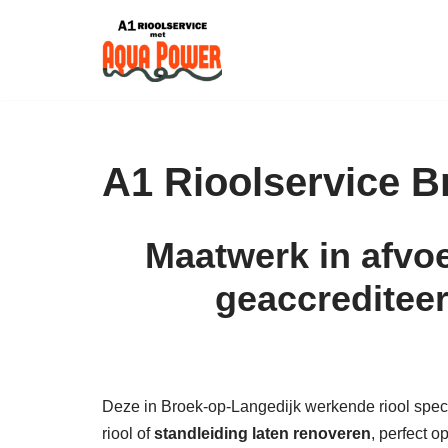
Skip
to
content
A1 Rioolservice B
Maatwerk in afvoe
geaccrediteer
Deze in Broek-op-Langedijk werkende riool special
riool of
standleiding laten renoveren
, perfect 