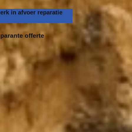
rk in afvoer reparatie
parante offerte