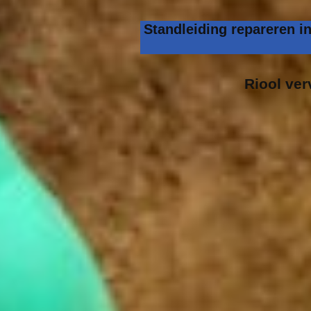
Standleiding repareren i
Riool ve