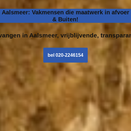
n Aalsmeer: Vakmensen die maatwerk in afvoer 
& Buiten!
rvangen in
Aalsmeer, vrijblijvende, transparan
bel 020-2246154