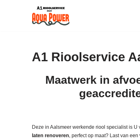
Skip
to
content
A1 Rioolservice A
Maatwerk in afvoe
geaccredit
Deze in Aalsmeer werkende riool specialist is U v
laten renoveren
, perfect op maat? Last van een